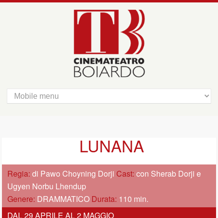
LUNANA
Regia:
di Pawo Choyning Dorji
Cast:
con Sherab Dorji e
Ugyen Norbu Lhendup
Genere:
DRAMMATICO
Durata:
110 min.
DAL 29 APRILE AL 2 MAGGIO