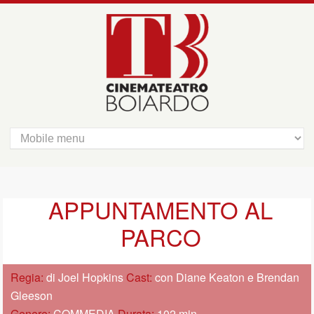
APPUNTAMENTO AL
PARCO
Regia:
di Joel Hopkins
Cast:
con Diane Keaton e Brendan
Gleeson
Genere:
COMMEDIA
Durata:
102 min.