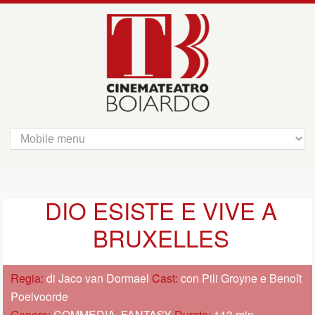
DIO ESISTE E VIVE A
BRUXELLES
Regia:
di Jaco van Dormael
Cast:
con Pili Groyne e Benoît
Poelvoorde
Genere:
COMMEDIA, FANTASY
Durata:
113 min.