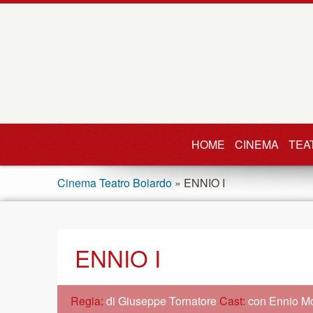
HOME
CINEMA
TEA
Cinema Teatro Boiardo
» ENNIO I
ENNIO I
Regia:
di Giuseppe Tornatore
Cast:
con Ennio Mo