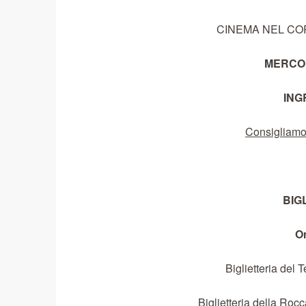
CINEMA NEL CO
MERCOLE
ING
Consigliamo l
BIG
O
Biglietteria del 
Biglietteria della Roc