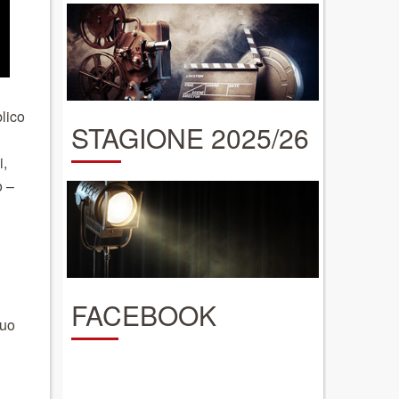
blico
STAGIONE 2025/26
i,
o –
FACEBOOK
suo