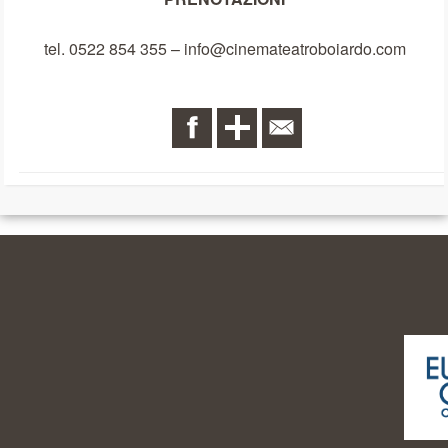
tel. 0522 854 355 – info@cinemateatroboiardo.com