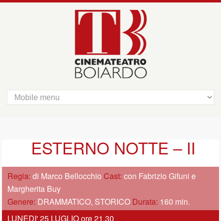
ESTERNO NOTTE – II
Regia:
di Marco Bellocchio
Cast:
con Fabrizio Gifuni e
Margherita Buy
Genere:
DRAMMATICO, STORICO
Durata:
160 min.
LUNEDI' 25 LUGLIO ore 21,30