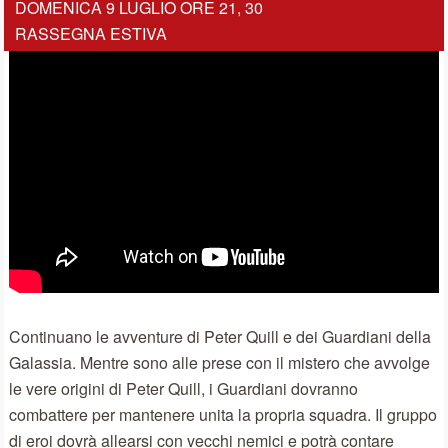
DOMENICA 9 LUGLIO ORE 21, 30
RASSEGNA ESTIVA
Continuano le avventure di Peter Quill e dei Guardiani della
Galassia. Mentre sono alle prese con il mistero che avvolge
le vere origini di Peter Quill, i Guardiani dovranno
combattere per mantenere unita la propria squadra. Il gruppo
di eroi dovrà allearsi con vecchi nemici e potrà contare