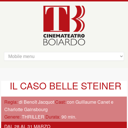
IL CASO BELLE STEINER
Regia:
di Benoît Jacquot
Cast:
con Guillaume Canet e
Charlotte Gainsbourg
Genere:
THRILLER
Durata:
90 min.
DAL 28 AL 31 MARZO