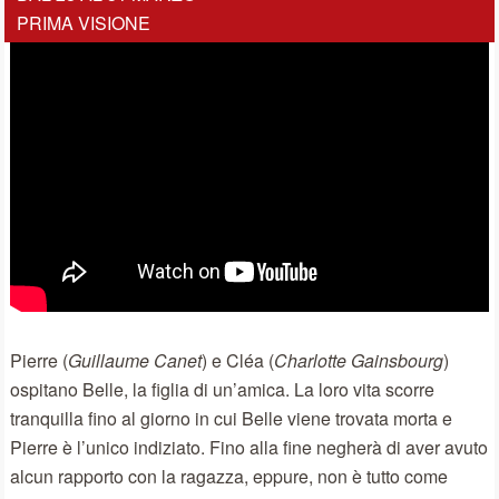
PRIMA VISIONE
Pierre (
Guillaume Canet
) e Cléa (
Charlotte Gainsbourg
)
ospitano Belle, la figlia di un’amica. La loro vita scorre
tranquilla fino al giorno in cui Belle viene trovata morta e
Pierre è l’unico indiziato. Fino alla fine negherà di aver avuto
alcun rapporto con la ragazza, eppure, non è tutto come