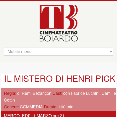
IL MISTERO DI HENRI PICK
Regia:
di Rémi Bezançon
Cast:
con Fabrice Luchini, Camille
Cottin
Genere:
COMMEDIA
Durata:
100 min.
MERCOLEDI' 11 MARZO ore 21