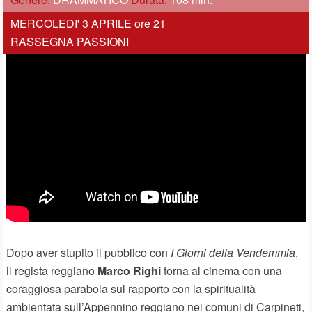
MERCOLEDI' 3 APRILE ore 21
RASSEGNA PASSIONI
Dopo aver stupito il pubblico con
I Giorni della Vendemmia
,
il regista reggiano
Marco Righi
torna al cinema con una
coraggiosa parabola sul rapporto con la spiritualità
ambientata sull’Appennino reggiano nei comuni di Carpineti,