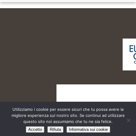
Utilizziamo i cookie per essere sicuri che tu possa avere la
migliore esperienza sul nostro sito. Se continui ad utilizzare
questo sito noi assumiamo che tu ne sia felice.
Cinema Teatro Boiardo @2013 | All Rights Reserved
Accetto
Rifiuta
Informativa sui cookie