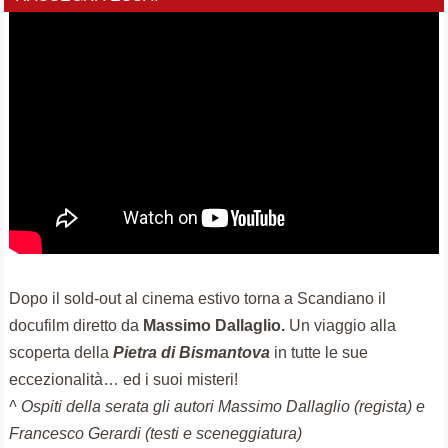
Dopo il sold-out al cinema estivo torna a Scandiano il
docufilm diretto da
Massimo Dallaglio.
Un viaggio alla
scoperta della
Pietra di Bismantova
in tutte le sue
eccezionalità… ed i suoi misteri!
^ Ospiti della serata gli autori Massimo Dallaglio (regista) e
Francesco Gerardi (testi e sceneggiatura)