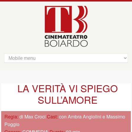
LA VERITÀ VI SPIEGO
SULL’AMORE
Regia:
di Max Croci
Cast:
con Ambra Angiolini e Massimo
Poggio
Genere:
COMMEDIA
Durata:
92 min.