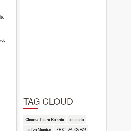
,
la
vo.
TAG CLOUD
Cinema Teatro Boiardo
concerto
festivalMundus
FESTIVALOVE26