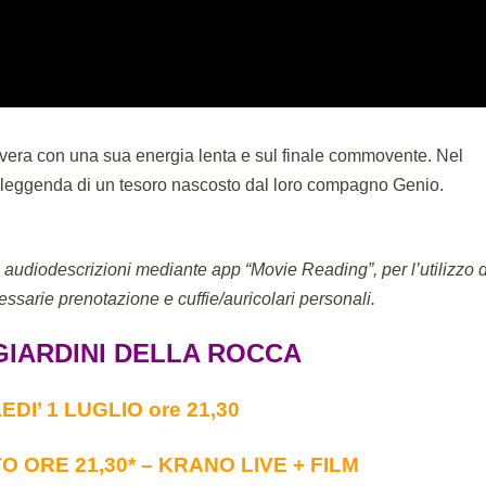
a vera con una sua energia lenta e sul finale commovente. Nel
a leggenda di un tesoro nascosto dal loro compagno Genio.
li e audiodescrizioni mediante app “Movie Reading”, per l’utilizzo 
ssarie prenotazione e cuffie/auricolari personali.
GIARDINI DELLA ROCCA
DI’ 1 LUGLIO ore 21,30
O ORE 21,30* – KRANO LIVE + FILM