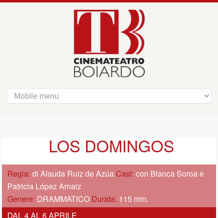
LOS DOMINGOS
Regia:
di Alauda Ruiz de Azúa
Cast:
con Blanca Soroa e
Patricia López Arnaiz
Genere:
DRAMMATICO
Durata:
115 min.
DAL 4 AL 6 APRILE