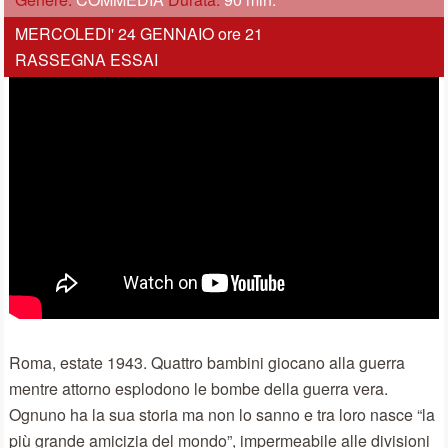
MERCOLEDI' 24 GENNAIO ore 21
RASSEGNA ESSAI
Roma, estate 1943. Quattro bambini giocano alla guerra
mentre attorno esplodono le bombe della guerra vera.
Ognuno ha la sua storia ma non lo sanno e tra loro nasce “la
più grande amicizia del mondo”, impermeabile alle divisioni