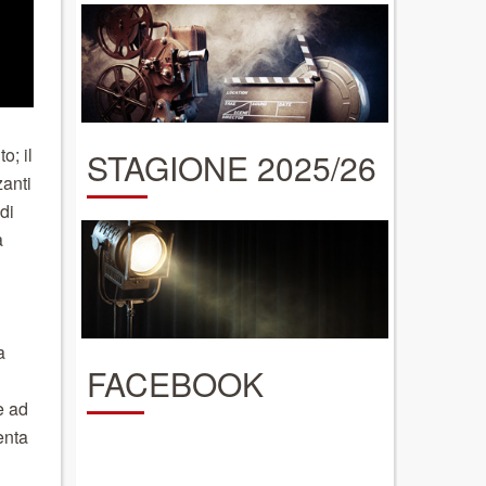
o; il
STAGIONE 2025/26
zanti
di
a
a
FACEBOOK
e ad
enta