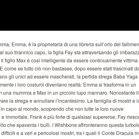
, Emma, è la proprietaria di una libreria sull’orlo del falliment
l suo tirannico capo, la figlia Fay sta attraversando gli imbaraz
 il figlio Max è così intelligente da essere continuamente vittima 
 E come se tutto ciò non bastasse, dopo essere stati trascinati d
ano gli unici ad essere mascherati, la perfida strega Baba Yaga
ente i loro costumi diventano realtà: Emma si trasforma in un
 in una mummia e Max in un piccolo lupo mannaro. Nonostante il
are la strega e annullare l’incantesimo. La famiglia di mostri e l
in capo al mondo, scoprendo che non tutte le loro nuove
 e immortale, Frank è più forte di qualsiasi supereroe, Fay riesc
llo che spaventa i bulli. I Wishbone affronteranno questa turbol
ifficili e a veri e pericolosi mostri, tra i quali il Conte Dracula in