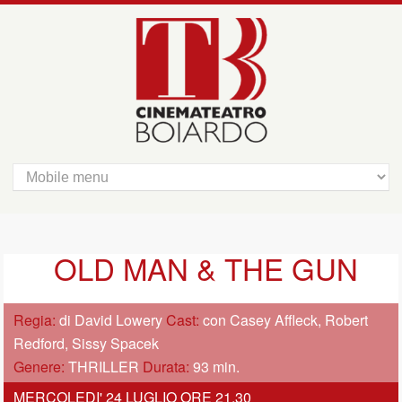
OLD MAN & THE GUN
Regia:
di David Lowery
Cast:
con Casey Affleck, Robert
Redford, Sissy Spacek
Genere:
THRILLER
Durata:
93 min.
MERCOLEDI' 24 LUGLIO ORE 21,30