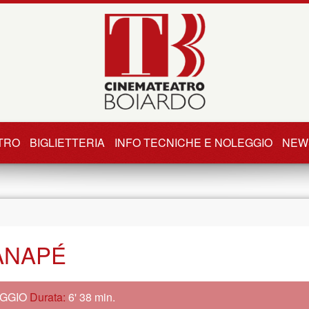
TRO
BIGLIETTERIA
INFO TECNICHE E NOLEGGIO
NEW
ANAPÉ
GGIO
Durata:
6' 38 min.