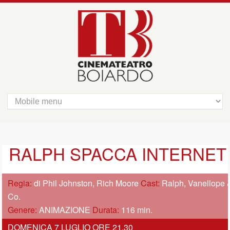
RALPH SPACCA INTERNET
Regia:
di Phil Johnston, Rich Moore
Cast:
Ralph, Vanellope 
Co.
Genere:
ANIMAZIONE
Durata:
116 min.
DOMENICA 7 LUGLIO ORE 21,30