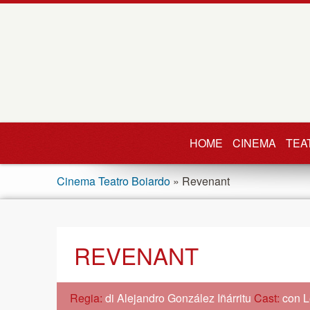
HOME
CINEMA
TEA
Cinema Teatro Boiardo
» Revenant
REVENANT
Regia:
di Alejandro González Iñárritu
Cast:
con L