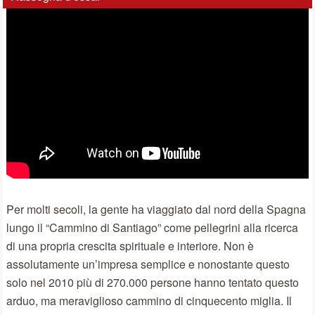
Per molti secoli, la gente ha viaggiato dal nord della Spagna
lungo il “Cammino di Santiago” come pellegrini alla ricerca
di una propria crescita spirituale e interiore. Non è
assolutamente un’impresa semplice e nonostante questo
solo nel 2010 più di 270.000 persone hanno tentato questo
arduo, ma meraviglioso cammino di cinquecento miglia. Il