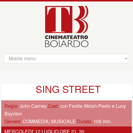
SING STREET
Regia:
John Carney
Cast:
con Ferdia Walsh-Peelo e Lucy
Boynton
Genere:
COMMEDIA, MUSICALE
Durata:
105 min.
MERCOLEDI' 12 LUGLIO ORE 21, 30