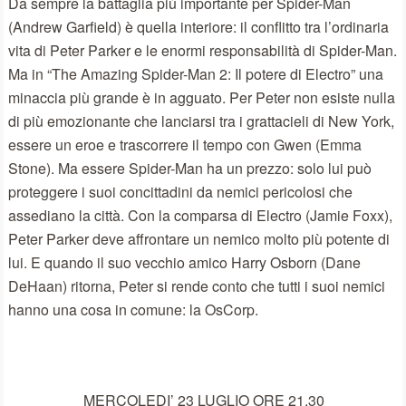
Da sempre la battaglia più importante per Spider-Man
(Andrew Garfield) è quella interiore: il conflitto tra l’ordinaria
vita di Peter Parker e le enormi responsabilità di Spider-Man.
Ma in “The Amazing Spider-Man 2: Il potere di Electro” una
minaccia più grande è in agguato. Per Peter non esiste nulla
di più emozionante che lanciarsi tra i grattacieli di New York,
essere un eroe e trascorrere il tempo con Gwen (Emma
Stone). Ma essere Spider-Man ha un prezzo: solo lui può
proteggere i suoi concittadini da nemici pericolosi che
assediano la città. Con la comparsa di Electro (Jamie Foxx),
Peter Parker deve affrontare un nemico molto più potente di
lui. E quando il suo vecchio amico Harry Osborn (Dane
DeHaan) ritorna, Peter si rende conto che tutti i suoi nemici
hanno una cosa in comune: la OsCorp.
MERCOLEDI’ 23 LUGLIO ORE 21.30