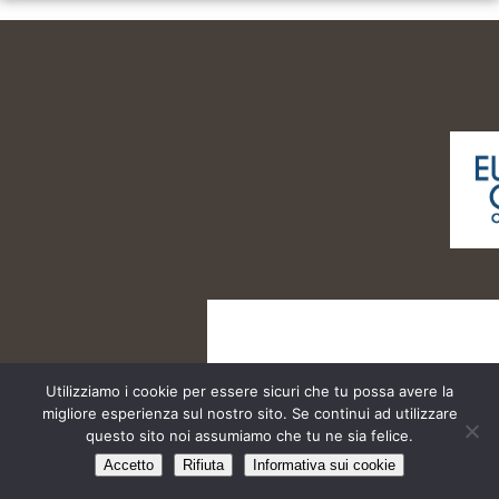
Utilizziamo i cookie per essere sicuri che tu possa avere la
migliore esperienza sul nostro sito. Se continui ad utilizzare
questo sito noi assumiamo che tu ne sia felice.
Cinema Teatro Boiardo @2013 | All Rights Reserved
Accetto
Rifiuta
Informativa sui cookie