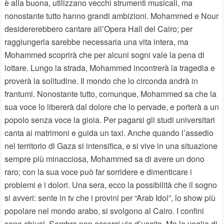
è alla buona, utilizzano vecchi strumenti musicali, ma
nonostante tutto hanno grandi ambizioni. Mohammed e Nour
desidererebbero cantare all’Opera Hall del Cairo; per
raggiungerla sarebbe necessaria una vita intera, ma
Mohammed scoprirà che per alcuni sogni vale la pena di
lottare. Lungo la strada, Mohammed incontrerà la tragedia e
proverà la solitudine. Il mondo che lo circonda andrà in
frantumi. Nonostante tutto, comunque, Mohammed sa che la
sua voce lo libererà dal dolore che lo pervade, e porterà a un
popolo senza voce la gioia. Per pagarsi gli studi universitari
canta ai matrimoni e guida un taxi. Anche quando l’assedio
nel territorio di Gaza si intensifica, e si vive in una situazione
sempre più minacciosa, Mohammed sa di avere un dono
raro; con la sua voce può far sorridere e dimenticare i
problemi e i dolori. Una sera, ecco la possibilità che il sogno
si avveri: sente in tv che i provini per “Arab Idol”, lo show più
popolare nel mondo arabo, si svolgono al Cairo. I confini
sono chiusi. Sembra non esserci via d’uscita. Ma la voglia di