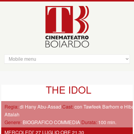
THE IDOL
Regia:
di Hany Abu-Assad
Cast:
con Tawfeek Barhom e Hib
Attalah
Genere:
BIOGRAFICO COMMEDIA
Durata:
100 min.
MERCOLEDI’ 27 LUGLIO ORE 21,30