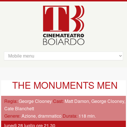
THE MONUMENTS MEN
Regia:
George Clooney
Cast:
Matt Damon, George Clooney,
Cate Blanchett
Genere:
Azione, drammatico
Durata:
118 min.
lunedì 28 luglio ore 21.30