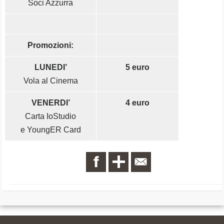
Soci Azzurra
Promozioni:
LUNEDI’
5 euro
Vola al Cinema
VENERDI’
4 euro
Carta IoStudio
e YoungER Card