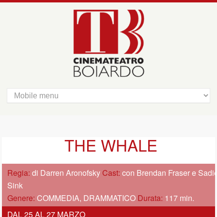
THE WHALE
Regia:
di Darren Aronofsky
Cast:
con Brendan Fraser e Sadi
Sink
Genere:
COMMEDIA, DRAMMATICO
Durata:
117 min.
DAL 25 AL 27 MARZO