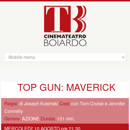
TOP GUN: MAVERICK
Regia:
di Joseph Kosinski
Cast:
con Tom Cruise e Jennifer
Connelly
Genere:
AZIONE
Durata:
131 min.
MERCOLEDI' 10 AGOSTO ore 21,30