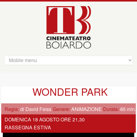
WONDER PARK
Regia:
di David Feiss
Genere:
ANIMAZIONE
Durata:
85 min.
DOMENICA 18 AGOSTO ORE 21,30
RASSEGNA ESTIVA