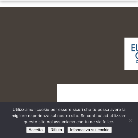
Utilizziamo i cookie per essere sicuri che tu possa avere la
migliore esperienza sul nostro sito. Se continui ad utilizzare
questo sito noi assumiamo che tu ne sia felice.
Cinema Teatro Boiardo @2013 | All Rights Reserved
Accetto
Rifiuta
Informativa sui cookie