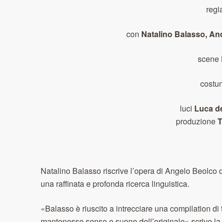
regi
con
Natalino Balasso, And
scene
costu
luci
Luca dé
produzione
T
Natalino Balasso riscrive l’opera di Angelo Beolco 
una raffinata e profonda ricerca linguistica.
«Balasso è riuscito a intrecciare una compilation di 
mantenesse senso e suono dell’originale» scrive la r