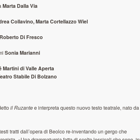
a
Marta Dalla Via
rea Collavino, Marta Cortellazzo Wiel
Roberto Di Fresco
mi
Sonia Marianni
 Martini di Valle Aperta
eatro Stabile Di Bolzano
detto
il Ruzante
e interpreta questo nuovo testo teatrale, nato da
testi tratti dall’opera di Beolco re-inventando un gergo che
egista. «Una drammaturgia fatta di scelte lessicali che sono, in